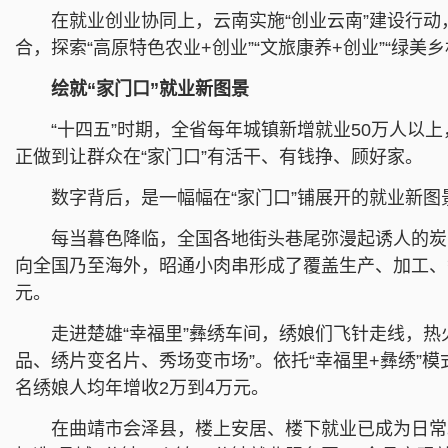
在就业创业协同上，云南实施“创业云南”建设行
合，探索“高原特色农业+创业”“文旅康养+创业”“绿
绘就“家门口”就业新图景
“十四五”时期，全省每年城镇新增就业50万人以
正做到让群众在“家门口”有活干、有钱挣、顾好家。
数字背后，是一幅幅在“家门口”铺展开的就业新图
每当暮色降临，全国各地街头巷尾弥漫起诱人的炭
向全国乃至海外，昭通小肉串形成了覆盖生产、加工、餐
元。
走进楚雄“幸福里”彝绣车间，绣娘们飞针走线，
品、绣片变名片、秀场变市场”。依托“幸福里+彝绣”
名绣娘人均年增收2万到4万元。
在曲靖市会泽县，楼上安居、楼下就业已成为日常