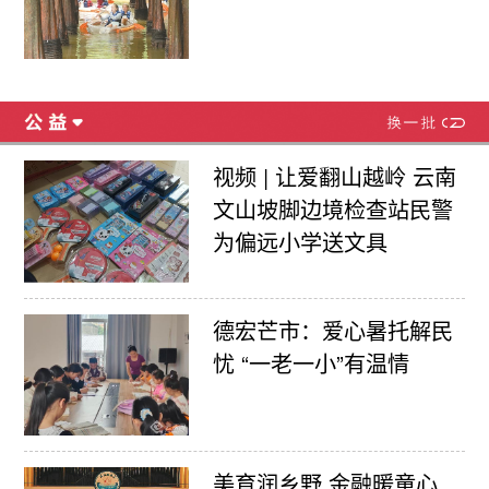
视频 | 让爱翻山越岭 云南
文山坡脚边境检查站民警
为偏远小学送文具
德宏芒市：爱心暑托解民
忧 “一老一小”有温情
美育润乡野 金融暖童心