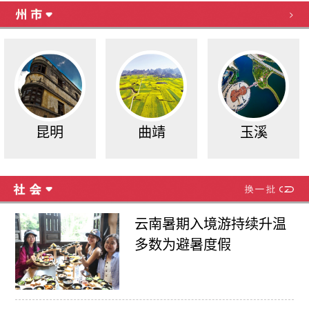
>
昆明
曲靖
玉溪
云南暑期入境游持续升温
多数为避暑度假