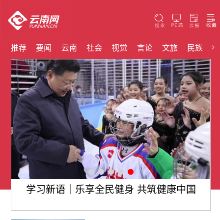
>
推荐
要闻
云南
社会
视觉
言论
文旅
民族
云
学习新语｜乐享全民健身 共筑健康中国
”