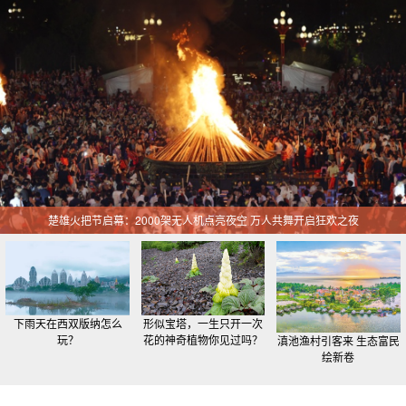
楚雄火把节启幕：2000架无人机点亮夜空 万人共舞开启狂欢之夜
下雨天在西双版纳怎么
形似宝塔，一生只开一次
玩？
花的神奇植物你见过吗？
滇池渔村引客来 生态富民
绘新卷